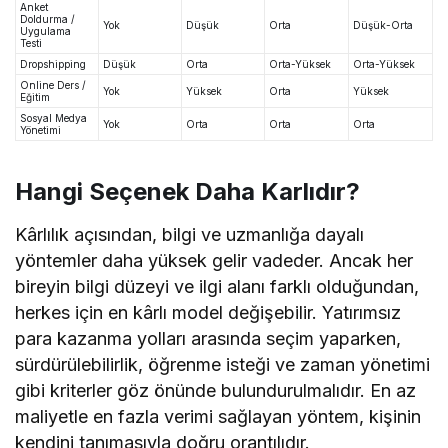
Anket
Doldurma /
Yok
Düşük
Orta
Düşük-Orta
Uygulama
Testi
Dropshipping
Düşük
Orta
Orta-Yüksek
Orta-Yüksek
Online Ders /
Yok
Yüksek
Orta
Yüksek
Eğitim
Sosyal Medya
Yok
Orta
Orta
Orta
Yönetimi
Hangi Seçenek Daha Karlıdır?
Kârlılık açısından, bilgi ve uzmanlığa dayalı
yöntemler daha yüksek gelir vadeder. Ancak her
bireyin bilgi düzeyi ve ilgi alanı farklı olduğundan,
herkes için en kârlı model değişebilir. Yatırımsız
para kazanma yolları arasında seçim yaparken,
sürdürülebilirlik, öğrenme isteği ve zaman yönetimi
gibi kriterler göz önünde bulundurulmalıdır. En az
maliyetle en fazla verimi sağlayan yöntem, kişinin
kendini tanımasıyla doğru orantılıdır.