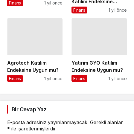
Katılım Endeksine
Finans
1 yıl önce
Uygun mu?
Finans
1 yıl önce
Agrotech Katılım
Yatırım GYO Katılım
Endeksine Uygun mu?
Endeksine Uygun mu?
Finans
1 yıl önce
Finans
1 yıl önce
Bir Cevap Yaz
E-posta adresiniz yayınlanmayacak.
Gerekli alanlar
*
ile işaretlenmişlerdir