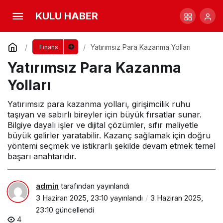
Yatırımsız Para Kazanma Yolları
KULU HABER
Yorum Yap
Yatırımsız Para Kazanma Yolları
Finans
Yatırımsız Para Kazanma
Yolları
Yatırımsız para kazanma yolları, girişimcilik ruhu
taşıyan ve sabırlı bireyler için büyük fırsatlar sunar.
Bilgiye dayalı işler ve dijital çözümler, sıfır maliyetle
büyük gelirler yaratabilir. Kazanç sağlamak için doğru
yöntemi seçmek ve istikrarlı şekilde devam etmek temel
başarı anahtarıdır.
admin
tarafından yayınlandı
3 Haziran 2025, 23:10
yayınlandı
3 Haziran 2025,
23:10
güncellendi
4