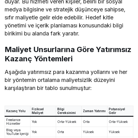
duyar. Bu hizmeti veren kişiler, belirli bir sosyal
medya bilgisine ve stratejik düşünceye sahipse,
sıfır maliyetle gelir elde edebilir. Hedef kitle
yönetimi ve içerik planlaması konusundaki bilgi
birikimi bu alanda fark yaratır.
Maliyet Unsurlarına Göre Yatırımsız
Kazanç Yöntemleri
Aşağıda yatırımsız para kazanma yollarını ve her
bir yöntemin ortalama maliyetsizlik düzeyini
karşılaştıran bir tablo sunulmuştur:
Fiziksel
Bilgi
Potansiyel
Kazanç Yolu
Zaman Yatırımı
Maliyet
Gereksinimi
Gelir
Freelance
Yok
Orta-Yüksek
Orta
Orta-Yüksek
Hizmetler
Blog veya
Yok
Orta
Yüksek
Yüksek
YouTube İçeriği