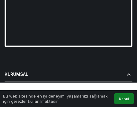
KURUMSAL
BAĞLANTILAR
Bu web sitesinde en iyi deneyimi yaşamanızı sağlamak
Anasayfa
Akış
Hesabım
Kabul
için çerezler kullanılmaktadır.
POPÜLER SAYFALAR
GÜNDEME DAIR